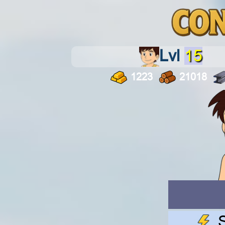
Lvl
15
1223
21018
S