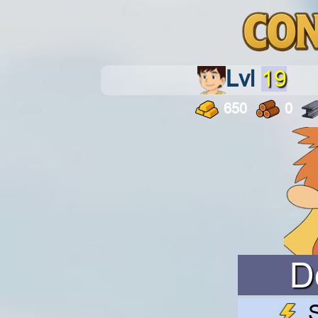
Lvl
19
650
0
D
S