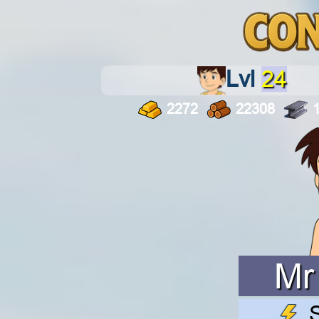
Lvl
24
2272
22308
Mr
S