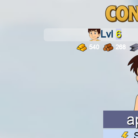
Lvl
6
540
268
а
S