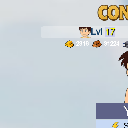
Lvl
17
2316
31224
S